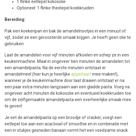
1 flinke eetlepel kokosolie
Optioneel: 1 flinke theelepel koekkruiden
Bereiding:
Pak een koekenpan en bak de amandelnootjes in een minuut of
vijf, zodat ze een geroosterde smaak krijgen. Je hoeft geen olie te
gebruiken.
Laat de amandelen voor vijf minuten afkoelen en schep ze in een
keukenmachine. Maal in ongeveer tien minuten de amandelen tot
een amandelpasta. Na de eerste minuten ontstaat er
amandelmeel (hier kun je heerlijke
appeltaart
mee maken!),
wanneer je de keukenmachine door laat draaien ontstaat er na
een paar extra minuten langzaam aan een gladde pasta. Voeg na
ongeveer acht minuten de kokosolie en eventueel koekkruiden toe
om de zelfgemaakte amandelpasta een overheerlijke smaak mee
te geven!
Je eet de amandelpasta op een broodje of cracker, voegt een
eetlepel toe aan een acai bowl of smoothie en in combinatie met
een in stukjes gesneden banaan vormt het een voedzame snack.