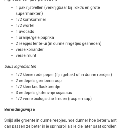
1 pak rijstvellen (verkrijgbaar bij Toko’s en grote
supermarkten)
1/2 komkommer
1/2 wortel
1 avocado
1 oranje/gele paprika
2 reepjes lente-ui (in dunne ringetjes gesneden)
verse koriander
verse munt
Saus ingrediënten
1/2 kleine rode peper (fijn gehakt of in dunne rondjes)
2 eetlepels gembersiroop
1/2 klein knoflookteentje
3 eetlepels glutenvrije sojasaus
1/2 verse biologische limoen (rasp en sap)
Bereidingswijze
Snijd alle groente in dunne reepjes, hoe dunner hoe beter want
dan passen ze beter in je springroll als je die later gaat oprollen.