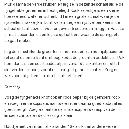
Pluk daarna de verse kruiden en leg ze in dezelfde schaal als je de
fijngehakte groenten in hebt gelegd. Kook vervolgens een kleine
hoeveelheid water en schenkt dit in een grote schaal waar je de
rijstvellen makkelijk in kunt wellen. Leg één rijst vel per keer in de
schaal en laat deze er voor ongeveer 5 seconden in liggen. Haal ze
er na 5 seconden uit en leg ze op het bord waar je de springpolls
op gaat maken.
Leg de verschillende groenten in het midden van het rijstpapier en
rol eerst de onderkant omhoog zodat de groenten bedekt zijn. Pak
hem dan als een soort cadeautje in vanaf de zijkanten en rol tot
slot verder omhoog zodat de springroll geheel dicht zit. Zorg er
wel voor dat je hem strak rolt, dat eet fijner!
Dressing
Voeg de fijngehakte knoflook en rode peper bij de gembersiroop
en voeg hier de sojasaus aan toe en roer daarna goed zodat alles
goed mengt. Voeg als laatste de limoensap en de rasp van de
limoenschil toe en de dressing is klaar!
Houd je niet van munt of koriander? Gebruik dan andere verse