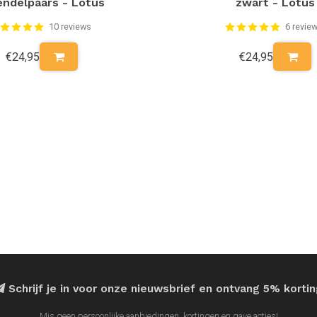
endelpaars - Lotus
zwart - Lotus
10 reviews
6 revie
€24,95
€24,95
Schrijf je in voor onze nieuwsbrief en ontvang 5% korti
Mis geen persoonlijke aanbiedingen, kortingen en gave acties!