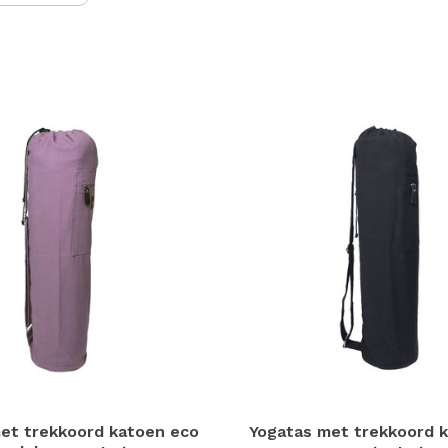
n
h
g
z
t
g
A
u
m
a
w
k
u
t
e
s
g
et trekkoord katoen eco
Yogatas met trekkoord 