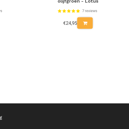
olijfgroen - Lotus
ws
7 reviews
€24,95
ng