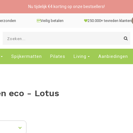
Nu tijdelijk €4 korting op onze bestsellers!
 verzonden
Veilig betalen
250.000+ tevreden klanten
G
d
pi
o
Spijkermatten
Pilates
Living
Aanbiedingen
e
n
e
b
n eco - Lotus
r
t
s
D
o
E