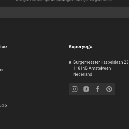
ice
Superyoga
Burgemeester Haspelslaan 23
1181NB Amstelveen
den
Nederland
e
udio