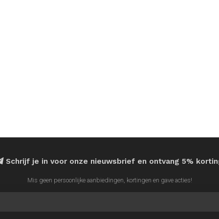
Schrijf je in voor onze nieuwsbrief en ontvang 5% korti
Mis geen persoonlijke aanbiedingen, kortingen en gave acties!