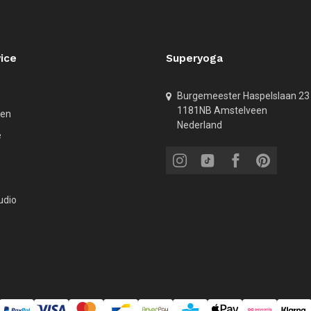
ice
Superyoga
Burgemeester Haspelslaan 23
1181NB Amstelveen
den
Nederland
e
udio