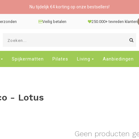
Nu tijdelijk €4 korting op onze bestsellers!
 verzonden
Veilig betalen
250.000+ tevreden klanten
G
d
pi
o
Spijkermatten
Pilates
Living
Aanbiedingen
e
n
e
b
co - Lotus
r
t
s
D
o
E
Geen producten g