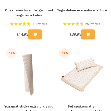
Oogkussen lavendel gevormd
Yoga deken eco naturel - Pure
asgroen - Lotus
11 reviews
25 reviews
€14,95
€39,95
-12%
-12%
Yogamat sticky extra dik sand
Set spijkermat en