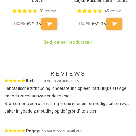
- Lotus
spijkerkussen sand - Lotus
83 reviews
45 reviews
€29,95
€59,95
€33,95
€67,90
Bekijk meer producten
REVIEWS
Riet
Geplaatst op 24 Juni 2026
Fantastische zithouding, ondersteund op een natuurlijke stevige
en toch zacht aanvoelende manier.
Stofcombi is een aanvullimg in ons interieur en nodigd uit om wat
vaker in goede zithouding op de "grond" te zitten.
Peggy
Geplaatst op 22 April 2026