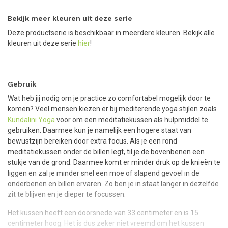
Bekijk meer kleuren uit deze serie
Deze productserie is beschikbaar in meerdere kleuren. Bekijk alle
kleuren uit deze serie
hier
!
Gebruik
Wat heb jij nodig om je practice zo comfortabel mogelijk door te
komen? Veel mensen kiezen er bij mediterende yoga stijlen zoals
Kundalini Yoga
voor om een meditatiekussen als hulpmiddel te
gebruiken. Daarmee kun je namelijk een hogere staat van
bewustzijn bereiken door extra focus. Als je een rond
meditatiekussen onder de billen legt, til je de bovenbenen een
stukje van de grond. Daarmee komt er minder druk op de knieën te
liggen en zal je minder snel een moe of slapend gevoel in de
onderbenen en billen ervaren. Zo ben je in staat langer in dezelfde
zit te blijven en je dieper te focussen.
Het kussen heeft een doorsnede van 33 centimeter en is 15
centimeter hoog. Het is dus zeker niet vreemd om het kussen