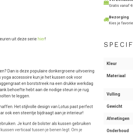
Gratis vanaf €
Bezorging
Kies je favorie
leuren uit deze serie
hier
!
SPECIF
Kleur
gen? Dan is deze populaire donkergroene uitvoering
Materiaal
ls yoga accessoire kun je het kussen ook voor
 ruggengraat en borststreek na een drukke werkdag
ank behoefte hebt aan de nodige steun in je rug.
Vulling
holten te leggen.
Gewicht
ffen. Het stijlvolle design van Lotus past perfect
ar ook een steentje bijdraagt aan je interieur!
Afmetingen
ebruiken. Je kunt de bolster als kussen gebruiken
 kussen verticaal tussen je benen legt. Om je
Onderhoud