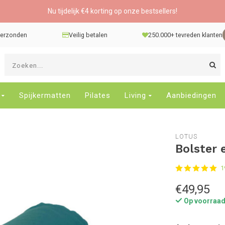
Nu tijdelijk €4 korting op onze bestsellers!
 verzonden
Veilig betalen
250.000+ tevreden klanten
G
d
pi
o
Spijkermatten
Pilates
Living
Aanbiedingen
e
n
e
LOTUS
b
Bolster 
r
t
1
s
D
€49,95
o
Op voorraa
E