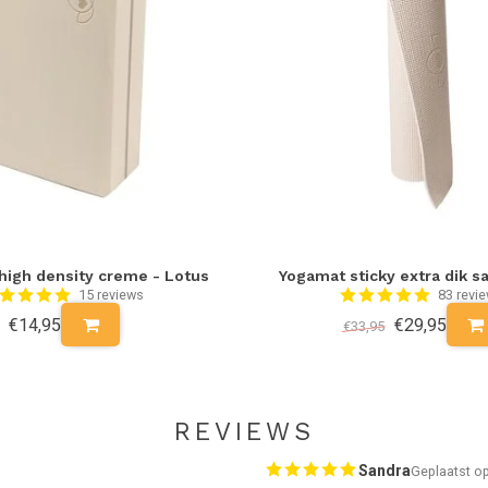
high density creme - Lotus
Yogamat sticky extra dik s
15 reviews
83 revi
€14,95
€29,95
€33,95
REVIEWS
Sandra
Geplaatst o