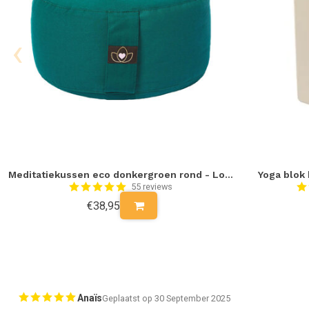
‹
Meditatiekussen eco donkergroen rond - Lotus
Yoga blok 
55 reviews
€38,95
Anaïs
Geplaatst op 30 September 2025