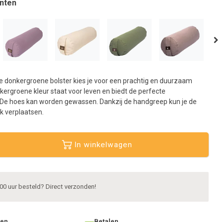
nten
aar
et
eselecteerde
oekresultaat
e
aan.
ls
 donkergroene bolster kies je voor een prachtig en duurzaam
et
kergroene kleur staat voor leven en biedt de perfecte
anraaktoetsen
 De hoes kan worden gewassen. Dankzij de handgreep kun je de
erkt,
jk verplaatsen.
unt
ouch-
In winkelwagen
n
wipetekens
ebruiken.
00 uur besteld? Direct verzonden!
ten
Betalen