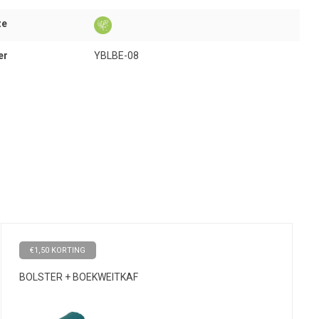
ze
er
YBLBE-08
€1,50 KORTING
BOLSTER + BOEKWEITKAF