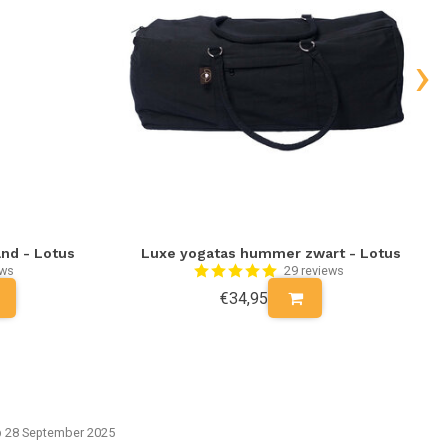
›
and - Lotus
Luxe yogatas hummer zwart - Lotus
ews
29 reviews
€34,95
p 28 September 2025