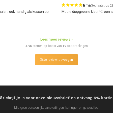
Irma
Geplaatst op 2
halen, ook handig als kussen op
Mooie diepgroene kleur! Groen is 
Lees meer reviews
4.95
sterren op basis van
19
beoordelingen
Je review toevoegen
Schrijf je in voor onze nieuwsbrief en ontvang 5% korti
Mis geen persoonlijke aanbiedingen, kortingen en gave acties!