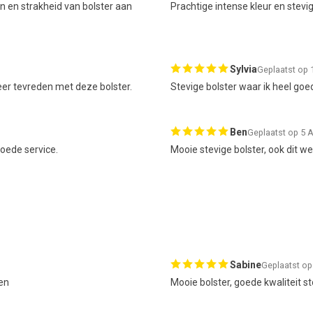
en en strakheid van bolster aan
Prachtige intense kleur en stevig
Sylvia
Geplaatst op 
zeer tevreden met deze bolster.
Stevige bolster waar ik heel goe
Ben
Geplaatst op 5 A
goede service.
Mooie stevige bolster, ook dit w
Sabine
Geplaatst op
men
Mooie bolster, goede kwaliteit st