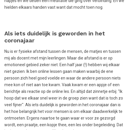
hapjes en we deden een meditatie die ging over verbinding. En we
hielden elkaars handen vast want dat mocht toen nog.
Als iets duidelijk is geworden in het
coronajaar
Nu is er fysieke afstand tussen de mensen, de matjes en tussen
mij als docent met mijn leerlingen. Maar die afstand is er op
emotioneel gebied zeker niet. Een half jaar (!) hebben wij elkaar
niet gezien. Ik ben online lessen gaan maken waarbij de ene
persoon zich heel goed voelde en waar de andere persoon niets
mee kon of niet aan toe kwam. Vaak kwam er een appje of een
berichtje als reactie op de online les. En altijd dat zinnetje erbij: "Ik
hoop dat we elkaar snel weer in de groep zien want dat is toch zo
veel fijner". Als iets duidelijk is geworden in het coronajaar dan is
het hoe belangrijk het voor mensen is om elkaar daadwerkelijk te
ontmoeten. Ergens naartoe te gaan waar er voor ze gezorgd
wordt, een praatje, een kopje thee, een les onder begeleiding. Dat