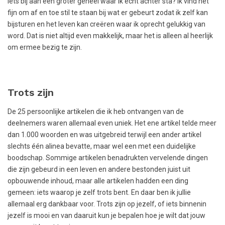
iets bij aan een groter geheel waar ik écht achter sta? Ik vind het
fijn om af en toe stil te staan bij wat er gebeurt zodat ik zelf kan
bijsturen en het leven kan creëren waar ik oprecht gelukkig van
word. Dat is niet altijd even makkelijk, maar het is alleen al heerlijk
om ermee bezig te zijn.
Trots zijn
De 25 persoonlijke artikelen die ik heb ontvangen van de
deelnemers waren allemaal even uniek. Het ene artikel telde meer
dan 1.000 woorden en was uitgebreid terwijl een ander artikel
slechts één alinea bevatte, maar wel een met een duidelijke
boodschap. Sommige artikelen benadrukten vervelende dingen
die zijn gebeurd in een leven en andere bestonden juist uit
opbouwende inhoud, maar alle artikelen hadden een ding
gemeen: iets waarop je zelf trots bent. En daar ben ik jullie
allemaal erg dankbaar voor. Trots zijn op jezelf, of iets binnenin
jezelf is mooi en van daaruit kun je bepalen hoe je wilt dat jouw