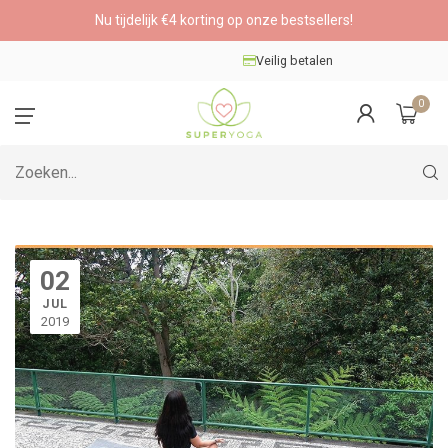
Nu tijdelijk €4 korting op onze bestsellers!
Veilig betalen
0
02
JUL
2019