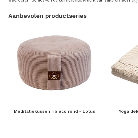
waarderen. Geniet van de kalmerende kracht van stilte en laat het j
Aanbevolen productseries
Meditatiekussen rib eco rond - Lotus
Yoga dek