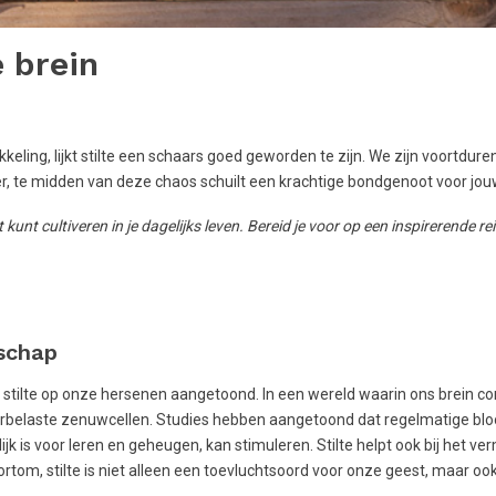
e brein
eling, lijkt stilte een schaars goed geworden te zijn. We zijn voortdur
r, te midden van deze chaos schuilt een krachtige bondgenoot voor jouw 
t kunt cultiveren in je dagelijks leven. Bereid je voor op een inspirerende re
nschap
stilte op onze hersenen aangetoond. In een wereld waarin ons brein co
overbelaste zenuwcellen. Studies hebben aangetoond dat regelmatige bloo
k is voor leren en geheugen, kan stimuleren. Stilte helpt ook bij het v
rtom, stilte is niet alleen een toevluchtsoord voor onze geest, maar oo