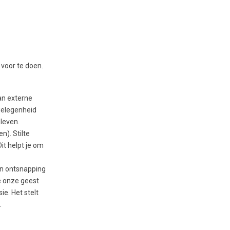
 voor te doen.
an externe
 gelegenheid
 leven.
n). Stilte
Dit helpt je om
an ontsnapping
e onze geest
ie. Het stelt
.