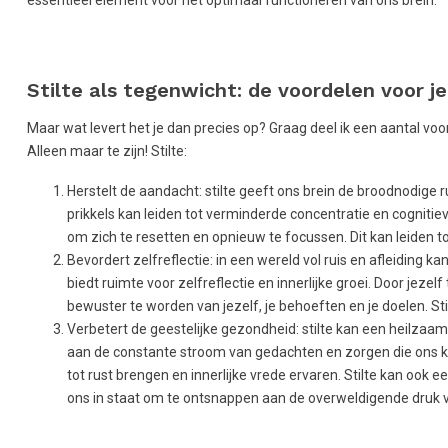
Stilte als tegenwicht: de voordelen voor je
Maar wat levert het je dan precies op? Graag deel ik een aantal voor
Alleen maar te zijn! Stilte:
Herstelt de aandacht: stilte geeft ons brein de broodnodige
prikkels kan leiden tot verminderde concentratie en cognitiev
om zich te resetten en opnieuw te focussen. Dit kan leiden to
Bevordert zelfreflectie: in een wereld vol ruis en afleiding kan
biedt ruimte voor zelfreflectie en innerlijke groei. Door jezelf 
bewuster te worden van jezelf, je behoeften en je doelen. Sti
Verbetert de geestelijke gezondheid: stilte kan een heilza
aan de constante stroom van gedachten en zorgen die ons ku
tot rust brengen en innerlijke vrede ervaren. Stilte kan ook e
ons in staat om te ontsnappen aan de overweldigende druk v