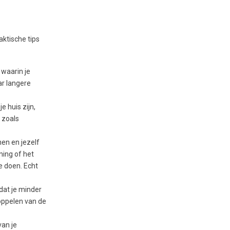
raktische tips
 waarin je
ar langere
e huis zijn,
n zoals
en en jezelf
ning of het
e doen. Echt
dat je minder
koppelen van de
van je