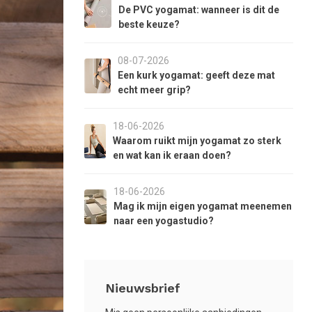
aar
De PVC yogamat: wanneer is dit de
et
beste keuze?
eselecteerde
oekresultaat
08-07-2026
e
Een kurk yogamat: geeft deze mat
aan.
echt meer grip?
ls
et
18-06-2026
anraaktoetsen
Waarom ruikt mijn yogamat zo sterk
erkt,
en wat kan ik eraan doen?
unt
18-06-2026
ouch-
Mag ik mijn eigen yogamat meenemen
n
naar een yogastudio?
wipetekens
ebruiken.
Nieuwsbrief