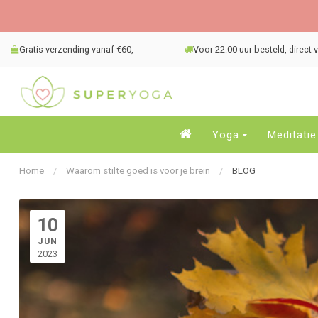
Gratis verzending vanaf €60,-
Voor 22:00 uur besteld, direct
Yoga
Meditatie
Home
/
Waarom stilte goed is voor je brein
/
BLOG
10
JUN
2023