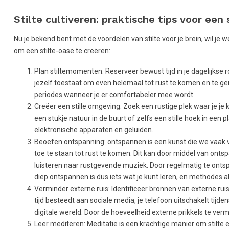
Stilte cultiveren: praktische tips voor een 
Nu je bekend bent met de voordelen van stilte voor je brein, wil je wel
om een stilte-oase te creëren:
Plan stiltemomenten: Reserveer bewust tijd in je dagelijkse ro
jezelf toestaat om even helemaal tot rust te komen en te ge
periodes wanneer je er comfortabeler mee wordt.
Creëer een stille omgeving: Zoek een rustige plek waar je je ku
een stukje natuur in de buurt of zelfs een stille hoek in een p
elektronische apparaten en geluiden.
Beoefen ontspanning: ontspannen is een kunst die we vaak v
toe te staan ​​tot rust te komen. Dit kan door middel van on
luisteren naar rustgevende muziek. Door regelmatig te ontsp
diep ontspannen is dus iets wat je kunt leren, en methodes a
Verminder externe ruis: Identificeer bronnen van externe ru
tijd besteedt aan sociale media, je telefoon uitschakelt tijd
digitale wereld. Door de hoeveelheid externe prikkels te vermi
Leer mediteren: Meditatie is een krachtige manier om stilte en