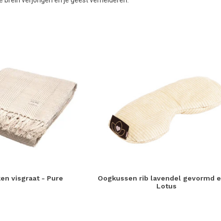
e brein verjongen en je geest verhelderen.
en visgraat - Pure
Oogkussen rib lavendel gevormd e
Lotus