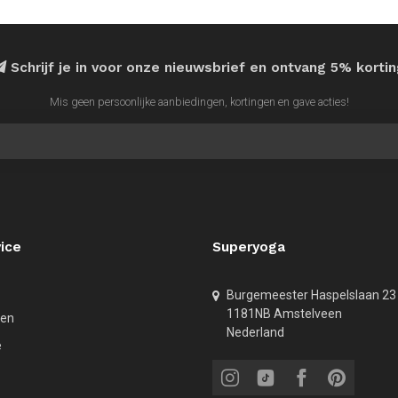
Schrijf je in voor onze nieuwsbrief en ontvang 5% korti
Mis geen persoonlijke aanbiedingen, kortingen en gave acties!
ice
Superyoga
Burgemeester Haspelslaan 23
1181NB Amstelveen
den
Nederland
e