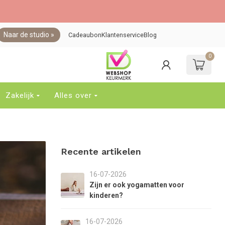
Naar de studio »
Cadeaubon
Klantenservice
Blog
0
ebruik
e
jltjes
p
Zakelijk
Alles over
n
eer
om
en
eschikbaar
Recente artikelen
esultaat
e
electeren.
16-07-2026
ruk
Zijn er ook yogamatten voor
p
kinderen?
nter
om
16-07-2026