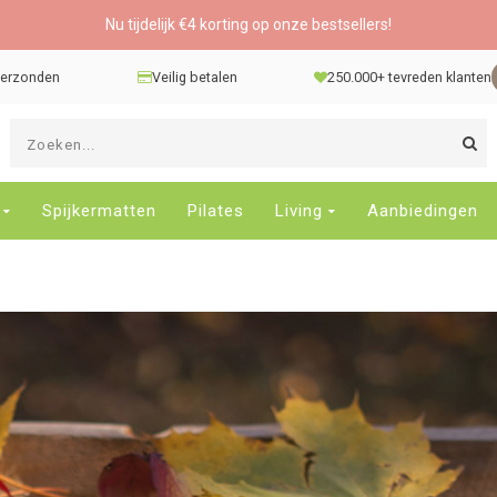
Nu tijdelijk €4 korting op onze bestsellers!
 verzonden
Veilig betalen
250.000+ tevreden klanten
G
d
pi
o
Spijkermatten
Pilates
Living
Aanbiedingen
e
n
e
b
r
t
s
D
o
E