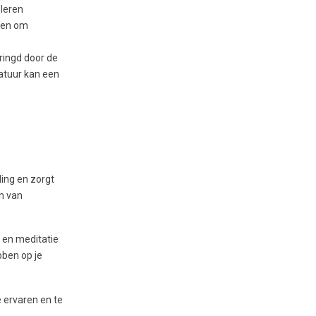
 leren
ken om
mringd door de
natuur kan een
ding en zorgt
en van
n en meditatie
bben op je
e ervaren en te