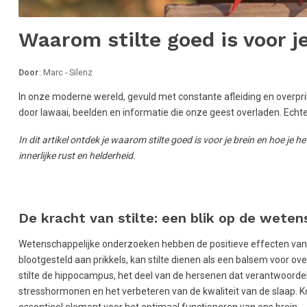
Waarom stilte goed is voor j
Door
: Marc - Silenz
In onze moderne wereld, gevuld met constante afleiding en overprikk
door lawaai, beelden en informatie die onze geest overladen. Echte
In dit artikel ontdek je waarom stilte goed is voor je brein en hoe je he
innerlijke rust en helderheid.
De kracht van stilte: een blik op de wete
Wetenschappelijke onderzoeken hebben de positieve effecten van 
blootgesteld aan prikkels, kan stilte dienen als een balsem voor 
stilte de hippocampus, het deel van de hersenen dat verantwoordelij
stresshormonen en het verbeteren van de kwaliteit van de slaap. Ko
essentieel element voor het optimaal functioneren van ons brein.