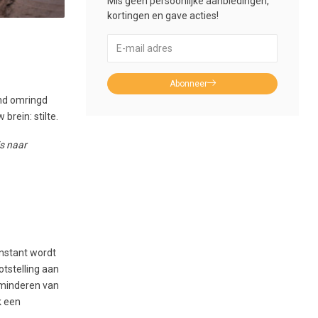
Mis geen persoonlijke aanbiedingen,
kortingen en gave acties!
Abonneer
end omringd
brein: stilte.
is naar
nstant wordt
tstelling aan
erminderen van
k een