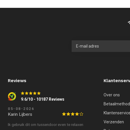
Reviews
Klantenserv
Over ons
9.6/10 - 10187 Reviews
Betaalmetho
05-08-2026
Klantenservic
Karin Lijbers
Verzenden
Ik gebruik dit om tussendoor even te relaxen