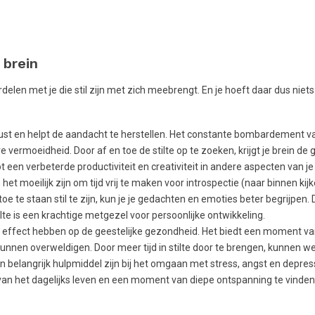
 brein
delen met je die stil zijn met zich meebrengt. En je hoeft daar dus niets
 rust en helpt de aandacht te herstellen. Het constante bombardement v
e vermoeidheid. Door af en toe de stilte op te zoeken, krijgt je brein de
t een verbeterde productiviteit en creativiteit in andere aspecten van je
 het moeilijk zijn om tijd vrij te maken voor introspectie (naar binnen kijke
toe te staan ​​stil te zijn, kun je je gedachten en emoties beter begrijpen. 
lte is een krachtige metgezel voor persoonlijke ontwikkeling.
am effect hebben op de geestelijke gezondheid. Het biedt een moment v
nnen overweldigen. Door meer tijd in stilte door te brengen, kunnen w
en belangrijk hulpmiddel zijn bij het omgaan met stress, angst en depress
an het dagelijks leven en een moment van diepe ontspanning te vinden