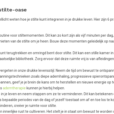
stilte-oase
licht weten hoe je stilte kunt integreren in je drukke leven. Hier zijn 6 p
utine voor stiltemomenten. Dit kan zo kort zijn als vijf minuten per dag,
nieten van de stilte om je heen. Bouw deze momenten geleidelijk op na
nt terugtrekken en omringd bent door stilte. Dit kan een stille kamer in j
laatselijke bibliotheek. Zorg ervoor dat deze ruimte vrij is van afleidinge
ergeten in onze drukke levensstijl. Neem de tijd om bewust te ontspann
tspanningstechnieken zoals diepe ademhaling, progressieve spierontspan
annen, geef je je brein de kans om te herstellen en nieuwe energie op t
ls
ademtherapie
kunnen je hierbij helpen.
is in je leven en neem stappen om ze te verminderen. Dit kan betekenen 
ens bepaalde periodes van de dag of jezelf toestaat om af en toe los te 
nderen, creëer je ruimte voor stilte.
 innerlijke rust te cultiveren. Het stelt je in staat om bewust te worden 