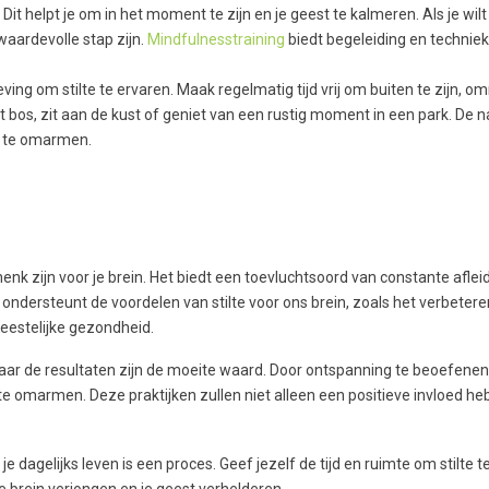
t helpt je om in het moment te zijn en je geest te kalmeren. Als je wilt
aardevolle stap zijn.
Mindfulnesstraining
biedt begeleiding en technie
ing om stilte te ervaren. Maak regelmatig tijd vrij om buiten te zijn, o
 bos, zit aan de kust of geniet van een rustig moment in een park. De 
te te omarmen.
nk zijn voor je brein. Het biedt een toevluchtsoord van constante aflei
ondersteunt de voordelen van stilte voor ons brein, zoals het verbeter
geestelijke gezondheid.
 maar de resultaten zijn de moeite waard. Door ontspanning te beoefene
st te omarmen. Deze praktijken zullen niet alleen een positieve invloed he
 dagelijks leven is een proces. Geef jezelf de tijd en ruimte om stilte t