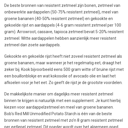
De beste bronnen van resistent zetmeel zijn bonen, zetmeel van
onbewerkte aardappelen (50-75% resistent zetmeel), meel van
groene bananen (40-50% resistent zetmeel) en gekookte en
gekoelde rijst en aardappels (4-6 gram resistent zetmeel per 100
gram). Arrowroot, cassave, tapioca zetmeel bevat 5-20% resistent
zetmeel. Witte aardappelen hebben aanzienlijk meer resistent
zetmeel dan zoete aardappels.
Gekookte en gekoelde rijst heeft niet zoveel resistent zetmeel als
groene bananen, maar wanneer je het regelmatig eet, draagt het
zeker bij. Kook bijvoorbeeld eens 500 gram witte of bruine rijst met
een bouillonblokje en wat kokosolie of avocado olie en laat het
afkoelen voor je het eet. Zo geeft de rijst je de grootste voordelen.
De makkelijkste manier om dagelijks meer resistent zetmeel
binnen te krijgen is natuurlijk met een supplement. Je kunt hierbij
kiezen voor aardappelzetmeel en meel van groene bananen.
Bob’s Red Mill Unmodified Potato Starch is één van de beste
bronnen van resistent zetmeel met zo’n 8 gram resistent zetmeel
per eetlepel zetmeel. Dit poeder wordt over het algemeen goed