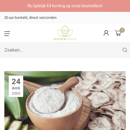
Nu tijdelijk €4 korting op onze bestsellers!
Veilig betalen
0
24
AUG
2020