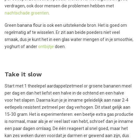
verdragen, ook door mensen die problemen hebben met
nachtschade groenten
.
Green banana flour is ook een uitstekende bron. Het is goed om
regelmatig af te wisselen. Er zit aan beide poeders niet veel
smaak, dus je kunt het in een glas water mengen of in je smoothie,
yoghurt of ander
ontbijtje
doen.
Take it slow
Start met 1 theelepel aardappelzetmeel or groene bananen meel
per dag en dan het liefst een halve in de ochtend en een halve
voor het slapen. Daarna kun je je inname geleidelijk aan naar 2-4
eetlepels resistent zetmeel per dag verhogen. Dit staat gelijk aan
15-30 gram. Het is experimenteren: een beetje extra gas productie
is normaal, maar als je er veel last van hebt, schroef dan je inname
een paar dagen omlaag. De één reageert al snel goed, maar het
kan zes weken duren voordat je darmen er gewend aan zijn, dus