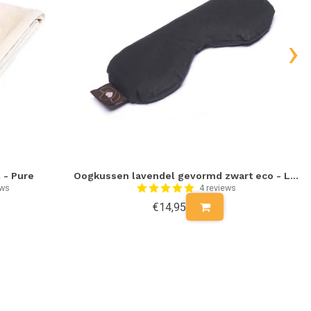
›
 - Pure
Oogkussen lavendel gevormd zwart eco - Lotus
ews
4 reviews
€14,95