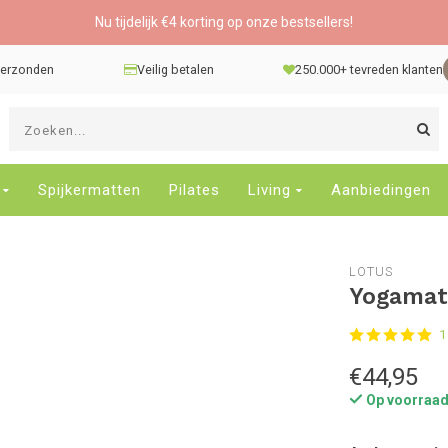
Nu tijdelijk €4 korting op onze bestsellers!
 verzonden
Veilig betalen
250.000+ tevreden klanten
G
d
pi
o
Spijkermatten
Pilates
Living
Aanbiedingen
e
n
e
LOTUS
b
Yogamat 
r
t
1
s
D
€44,95
o
Op voorraa
E