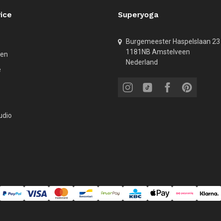
ice
Superyoga
Burgemeester Haspelslaan 23
1181NB Amstelveen
den
Nederland
e
udio