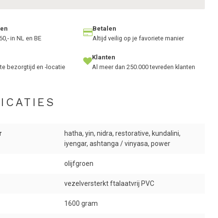
ten
Betalen
60,- in NL en BE
Altijd veilig op je favoriete manier
Klanten
te bezorgtijd en -locatie
Al meer dan 250.000 tevreden klanten
ICATIES
r
hatha, yin, nidra, restorative, kundalini,
iyengar, ashtanga / vinyasa, power
olijfgroen
vezelversterkt ftalaatvrij PVC
1600 gram