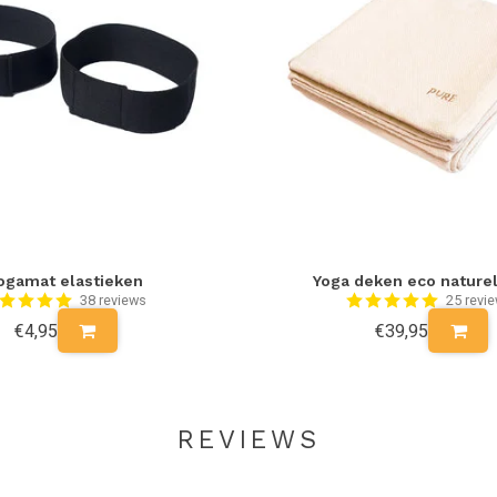
ogamat elastieken
Yoga deken eco naturel
38 reviews
25 revi
€4,95
€39,95
REVIEWS