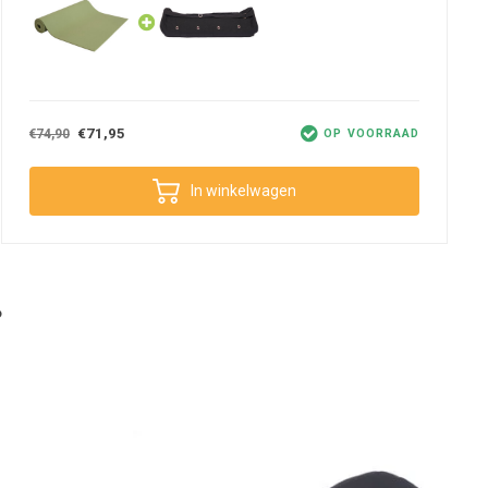
€71,95
€74,90
OP VOORRAAD
In winkelwagen
?