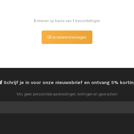
5
sterren op basis van
1
beoordelingen
Je review toevoegen
Schrijf je in voor onze nieuwsbrief en ontvang 5% korti
Mis geen persoonlijke aanbiedingen, kortingen en gave acties!