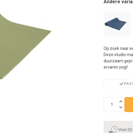
Andere varia
n
h
g
z
t
g
A
u
Op zoek naar ee
m
Deze studio mat 
a
duurzaam gepro
w
ervaren yogi!
k
u
t
PAST
e
s
g
Voor 22: