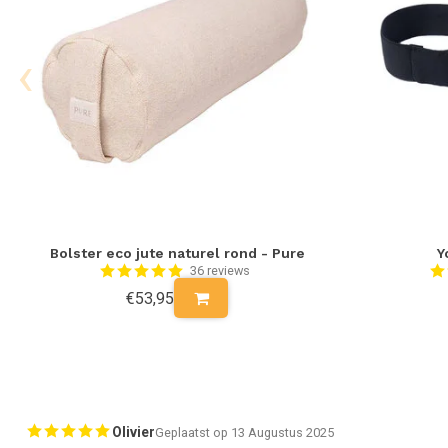
‹
Bolster eco jute naturel rond - Pure
Y
36 reviews
€53,95
Olivier
Geplaatst op 13 Augustus 2025