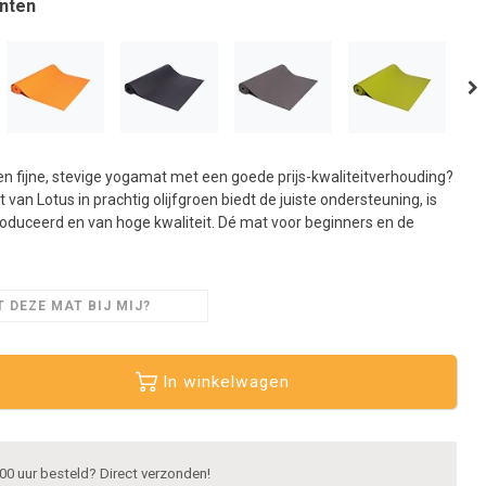
nten
aar
et
eselecteerde
oekresultaat
e
aan.
ls
n fijne, stevige yogamat met een goede prijs-kwaliteitverhouding?
et
van Lotus in prachtig olijfgroen biedt de juiste ondersteuning, is
anraaktoetsen
duceerd en van hoge kwaliteit. Dé mat voor beginners en de
erkt,
unt
ouch-
 DEZE MAT BIJ MIJ?
n
wipetekens
ebruiken.
In winkelwagen
00 uur besteld? Direct verzonden!