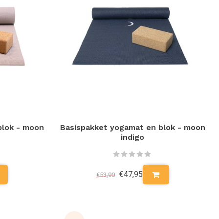
blok - moon
Basispakket yogamat en blok - moon
indigo
€47,95
€53,90