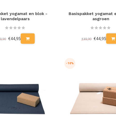
kket yogamat en blok -
Basispakket yogamat e
lavendelpaars
asgroen
€44,95
€44,95
9,90
€49,90
-10%