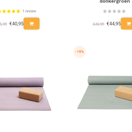
donkergroen
1 review
€40,95
€44,95
5,90
€49,90
-10%