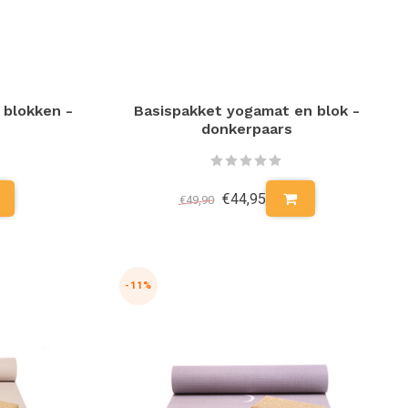
 blokken -
Basispakket yogamat en blok -
donkerpaars
€44,95
€49,90
-11%