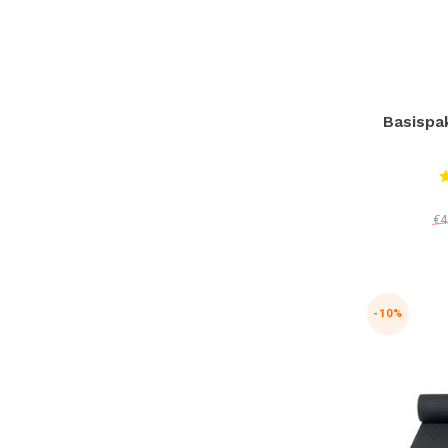
Basispa
€4
-10%