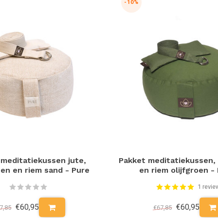
-10%
meditatiekussen jute,
Pakket meditatiekussen,
en en riem sand - Pure
en riem olijfgroen -
1 revie
€60,95
€60,95
7,85
€67,85