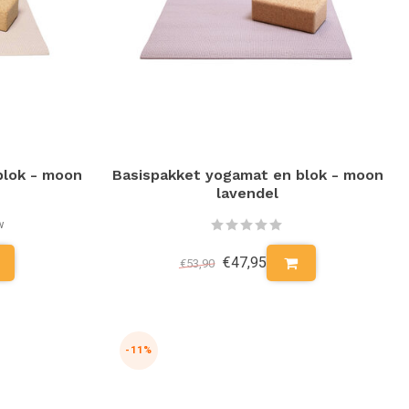
blok - moon
Basispakket yogamat en blok - moon
lavendel
w
€47,95
€53,90
-11%