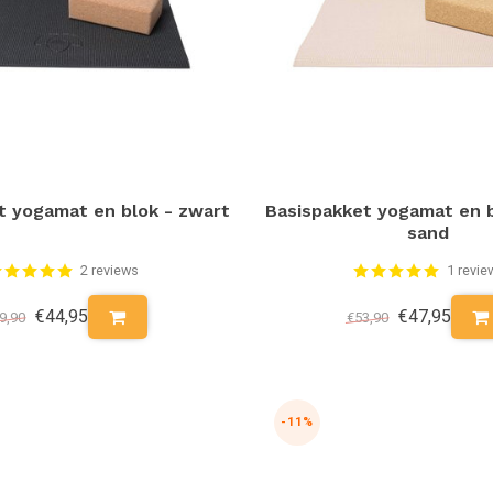
t yogamat en blok - zwart
Basispakket yogamat en 
sand
2 reviews
1 revie
€44,95
€47,95
9,90
€53,90
-11%