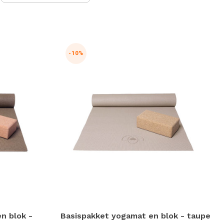
aar
et
eselecteerde
oekresultaat
e
-10%
aan.
ls
et
anraaktoetsen
erkt,
unt
ouch-
n
wipetekens
ebruiken.
n blok -
Basispakket yogamat en blok - taupe