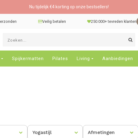
Nu tijdelijk €4 korting op onze bestsellers!
 verzonden
Veilig betalen
250.000+ tevreden klanten
G
d
pi
o
Spijkermatten
Pilates
Living
Aanbiedingen
e
n
e
b
r
t
s
D
o
E
Yogastijl
Afmetingen