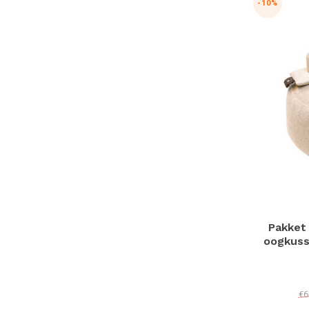
-10%
Pakket 
oogkuss
€6