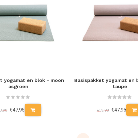
t yogamat en blok - moon
Basispakket yogamat en 
asgroen
taupe
€47,95
€47,95
3,90
€53,90