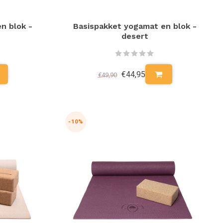
n blok -
Basispakket yogamat en blok -
desert
€44,95
€49,90
-10%