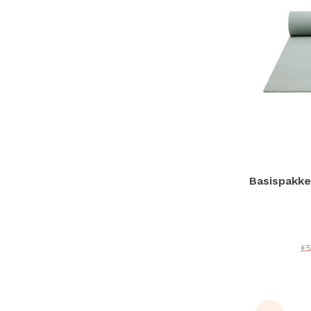
Basispakke
€5