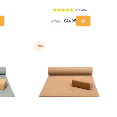
1 review
€44,95
€49,90
-10%