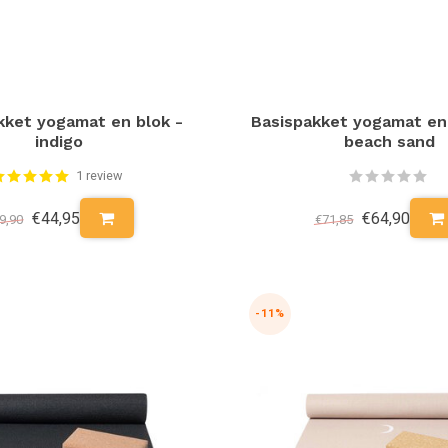
kket yogamat en blok -
Basispakket yogamat en
indigo
beach sand
1 review
€44,95
€64,90
9,90
€71,85
-11%