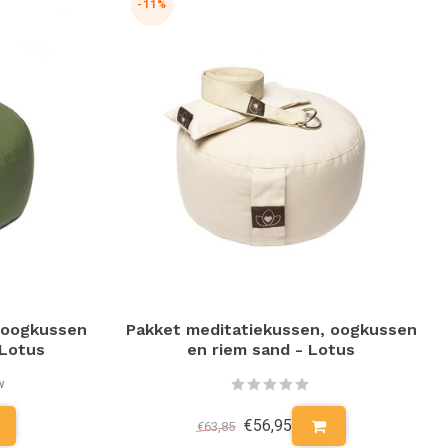
-11%
 oogkussen
Pakket meditatiekussen, oogkussen
 Lotus
en riem sand - Lotus
w
€56,95
€63,85