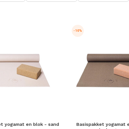
n
h
g
z
t
-10%
g
A
u
m
a
w
k
u
t
e
s
g
t yogamat en blok - sand
Basispakket yogamat e