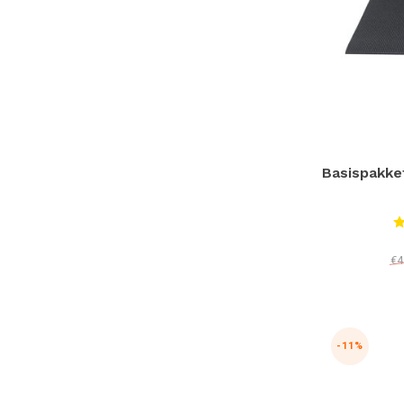
Basispakke
€4
-11%