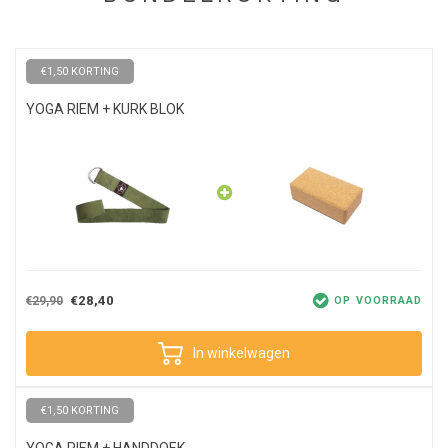
te voeren zonder blessures op te lopen. De yoga blokken zijn
heerlijk zacht en verkrijgbaar in stijlvolle kleuren!
€1,50 KORTING
YOGA RIEM + KURK BLOK
€28,40
€29,90
OP VOORRAAD
In winkelwagen
€1,50 KORTING
YOGA RIEM + HANDDOEK