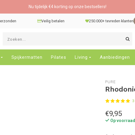
Nu tijdelijk €4 korting op onze bestsellers!
 verzonden
Veilig betalen
250.000+ tevreden klanten
G
d
pi
o
Spijkermatten
Pilates
Living
Aanbiedingen
e
n
e
PURE
b
Rhodoni
r
t
3
s
D
€9,95
o
Op voorraa
E