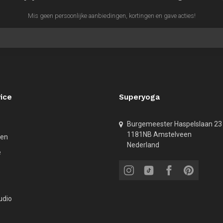
Mis geen persoonlijke aanbiedingen, kortingen en gave acties!
ice
Superyoga
Burgemeester Haspelslaan 23
1181NB Amstelveen
den
Nederland
e
udio