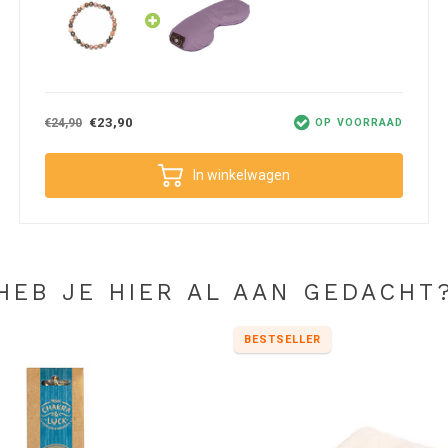
es te reinigen en op te laden. Wrijf de steentjes
€23,90
€24,90
OP VOORRAAD
In winkelwagen
HEB JE HIER AL AAN GEDACHT
BESTSELLER