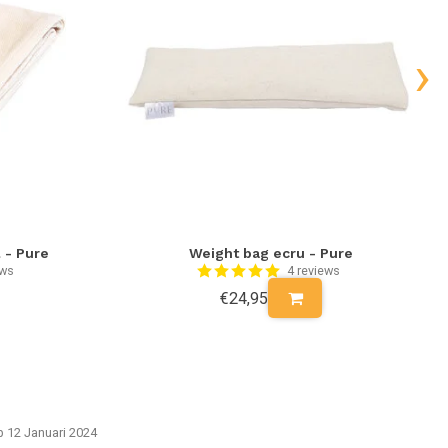
›
 - Pure
Weight bag ecru - Pure
ews
4 reviews
€24,95
p 12 Januari 2024