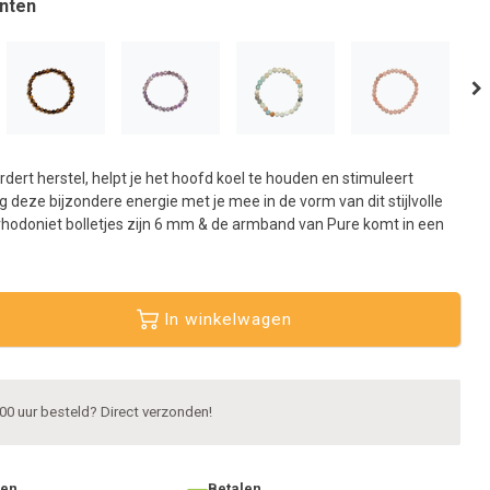
nten
aar
et
eselecteerde
oekresultaat
e
aan.
ls
dert herstel, helpt je het hoofd koel te houden en stimuleert
et
g deze bijzondere energie met je mee in de vorm van dit stijlvolle
anraaktoetsen
hodoniet bolletjes zijn 6 mm & de armband van Pure komt in een
erkt,
unt
ouch-
In winkelwagen
n
wipetekens
ebruiken.
00 uur besteld? Direct verzonden!
ten
Betalen