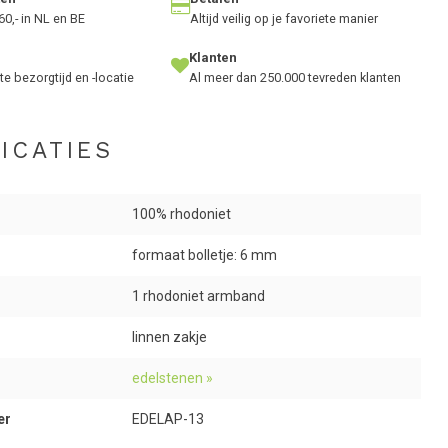
60,- in NL en BE
Altijd veilig op je favoriete manier
Klanten
te bezorgtijd en -locatie
Al meer dan 250.000 tevreden klanten
ICATIES
100% rhodoniet
formaat bolletje: 6 mm
1 rhodoniet armband
linnen zakje
edelstenen »
er
EDELAP-13