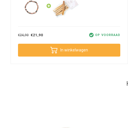
Haal het armbandje een aantal keer door de rook heen om de steentj
eventueel op met een zachte schone doek als je dat nodig vindt.
€21,90
€24,90
OP VOORRAAD
In winkelwagen