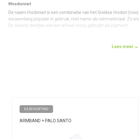
Rhodoniet
De naam rhodoniet is een combinatie van het Griekse rhodon (roos) en
eeuwenlang populair in gebruik, met name als siermateriaal. Zo we
De zwarte deeltjes werden al heel vroeg gebruikt als pigment.
Rhodoniet bevordert herstel en wordt daarom ook wel de ehbo-st
rouw, liefdesverdriet en langdurige trauma’s. Het werkt super kalm
Lees meer
hoofd koel houden en de balans weer terugvinden. Ook is het een 
lossen. Rhodoniet stimuleert begrip, empathie en vergeving.
Rhodoniet combineren
Combineer deze armband met de
regenboog maansteen
armband 
in lijn te komen met natuurlijke cycli. Het
amethist armbandje
vormt
Deze combinatie brengt een flow van rustgevende energie op gang 
€3,00 KORTING
ARMBAND + PALO SANTO
Onderhoud
Laad de rhodoniet armband van Pure op in het maanlicht of met
be