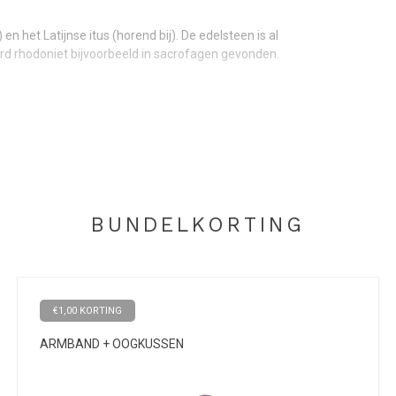
 het Latijnse itus (horend bij). De edelsteen is al
rd rhodoniet bijvoorbeeld in sacrofagen gevonden.
een genoemd. Het kan ondersteunend werken bij
erend en vermindert angsten. Hierdoor kun je het
goede steen om conflicten te voorkomen of op te
BUNDELKORTING
van Pure om je gevoelens te verzachten en meer
 ook een goede combinatie met deze armband.
en zorgt voor balans.
€1,00 KORTING
ARMBAND + OOGKUSSEN
rgkristal
. De rook van
Palo Santo
werkt ook goed.