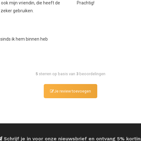
 ook mijn vriendin, die heeft de
Prachtig!
 zeker gebruiken.
 sinds ik hem binnen heb
5
sterren op basis van
3
beoordelingen
Je review toevoegen
Schrijf je in voor onze nieuwsbrief en ontvang 5% korti