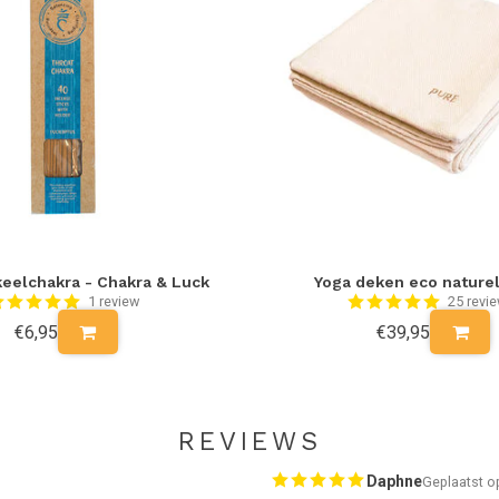
eelchakra - Chakra & Luck
Yoga deken eco naturel
1 review
25 revi
€6,95
€39,95
REVIEWS
Daphne
Geplaatst o