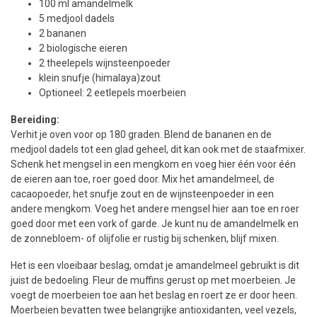
100 ml amandelmelk
5 medjool dadels
2 bananen
2 biologische eieren
2 theelepels wijnsteenpoeder
klein snufje (himalaya)zout
Optioneel: 2 eetlepels moerbeien
Bereiding:
Verhit je oven voor op 180 graden. Blend de bananen en de
medjool dadels tot een glad geheel, dit kan ook met de staafmixer.
Schenk het mengsel in een mengkom en voeg hier één voor één
de eieren aan toe, roer goed door. Mix het amandelmeel, de
cacaopoeder, het snufje zout en de wijnsteenpoeder in een
andere mengkom. Voeg het andere mengsel hier aan toe en roer
goed door met een vork of garde. Je kunt nu de amandelmelk en
de zonnebloem- of olijfolie er rustig bij schenken, blijf mixen.
Het is een vloeibaar beslag, omdat je amandelmeel gebruikt is dit
juist de bedoeling. Fleur de muffins gerust op met moerbeien. Je
voegt de moerbeien toe aan het beslag en roert ze er door heen.
Moerbeien bevatten twee belangrijke antioxidanten, veel vezels,