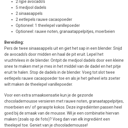
2 rijpe avocado’s
5 medjool dadels
2 sinaasappels
2 eetlepels rauwe cacaopoeder
Optioneel: 1 theelepel vanillepoeder
Optioneel: rauwe noten, granaatappelpitjes, moerbeien
Bereiding:
Pers de twee sinaasappels uit en giet het sap in een blender. Snijd
de avocado’s door midden en haal de pit eruit. Lepel het
vruchtvlees in de blender. Ontpit de medjool dadels door een kleine
snee te maken met je mes in het middel van de dadel en het pitje
eruit te halen. Stop de dadels in de blender. Voeg tot slot twee
eetlepels rauwe cacaopoeder toe en als je het geheel iets zoeter
wilt maken de theelepel vanillepoeder.
Voor een extra smaaksensatie kun je de gezonde
chocolademousse versieren met rauwe noten, granaatappelpitjes,
moerbeien en/ of geraspte kokos. Deze ingrediënten passen heel
goed bij de smaak van de mousse. Wil je een combinatie hiervan
maken (zoals op de foto)? Voeg dan van elk ingrediënt een
theelepel toe. Geniet van je chocolademousse!