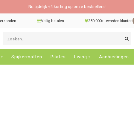
Nu tijdelijk €4 korting op onze bestsellers!
 verzonden
Veilig betalen
250.000+ tevreden klanten
G
d
pi
o
Spijkermatten
Pilates
Living
Aanbiedingen
e
n
e
b
r
t
s
D
o
E