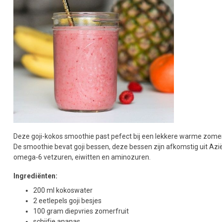
Deze goji-kokos smoothie past pefect bij een lekkere warme zomer. 
De smoothie bevat goji bessen, deze bessen zijn afkomstig uit Azië
omega-6 vetzuren, eiwitten en aminozuren.
Ingrediënten:
200 ml kokoswater
2 eetlepels goji besjes
100 gram diepvries zomerfruit
schijfje ananas