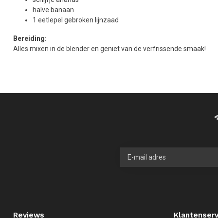
halve banaan
1 eetlepel gebroken lijnzaad
Bereiding:
Alles mixen in de blender en geniet van de verfrissende smaak!
Reviews
Klantenserv