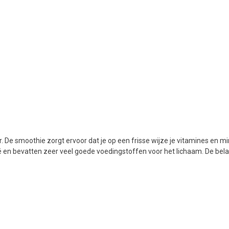
n
h
g
z
t
g
A
u
m
a
w
k
u
De smoothie zorgt ervoor dat je op een frisse wijze je vitamines en min
t
 en bevatten zeer veel goede voedingstoffen voor het lichaam. De belan
e
s
g