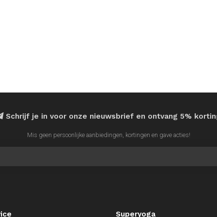
Schrijf je in voor onze nieuwsbrief en ontvang 5% korti
Mis geen persoonlijke aanbiedingen, kortingen en gave acties!
ice
Superyoga