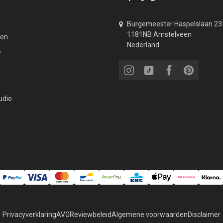
Burgemeester Haspelslaan 23
1181NB Amstelveen
den
Nederland
e
udio
Privacyverklaring
AVG
Reviewbeleid
Algemene voorwaarden
Disclaimer