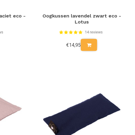
aciet eco -
Oogkussen lavendel zwart eco -
Lotus
ws
14 reviews
€14,95