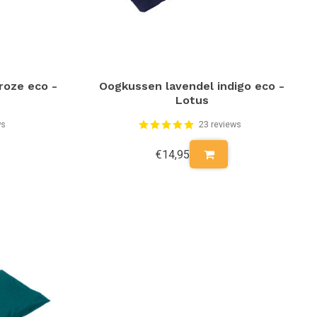
roze eco -
Oogkussen lavendel indigo eco -
Lotus
ws
23 reviews
€14,95