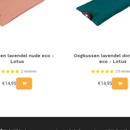
en lavendel nude eco -
Oogkussen lavendel do
Lotus
eco - Lotus
2 reviews
25 revie
€14,95
€14,95