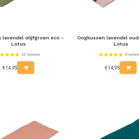
lavendel olijfgroen eco -
Oogkussen lavendel oud
Lotus
Lotus
23 reviews
9 revie
€14,95
€14,95