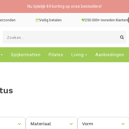
Nu tijdelijk €4 korting op onze bestsellers!
 verzonden
Veilig betalen
250.000+ tevreden klanten
G
d
pi
o
Spijkermatten
Pilates
Living
Aanbiedingen
e
n
e
b
tus
r
t
s
D
o
E
Materiaal
Vorm