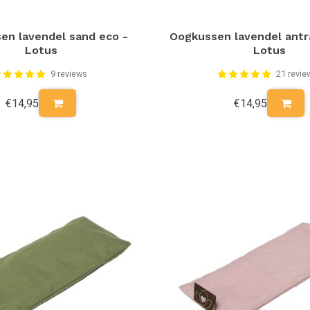
en lavendel sand eco -
Oogkussen lavendel antr
Lotus
Lotus
9 reviews
21 revie
€14,95
€14,95