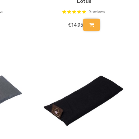
Lotus
ws
9 reviews
€14,95