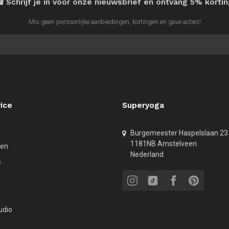
Schrijf je in voor onze nieuwsbrief en ontvang 5% korti
Mis geen persoonlijke aanbiedingen, kortingen en gave acties!
ice
Superyoga
Burgemeester Haspelslaan 23
1181NB Amstelveen
den
Nederland
e
udio