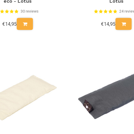
eco - Lotus
Lotus
30 reviews
24 revie
€14,95
€14,95