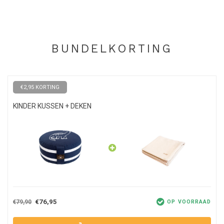
Zo kies je zelf voor de gewenste stevigheid en vul je, indien nodig,
het kaf weer aan, zodat het kussen langer meegaat. Ook de hoes
is gemaakt van duurzame stof; biologisch katoen dat tegen een
stootje kan. Handig om te weten bij gebruik door kinderen; deze
BUNDELKORTING
hoes kan worden gewassen in de wasmachine. Doe dit enkel op 30
graden met vergelijkbare kleuren en laat deze aan de lucht
drogen. Zo blijft de kwaliteit langer hoog en genieten jij en je kind
langer van dit mooie kussen.
€2,95 KORTING
KINDER KUSSEN + DEKEN
€76,95
€79,90
OP VOORRAAD