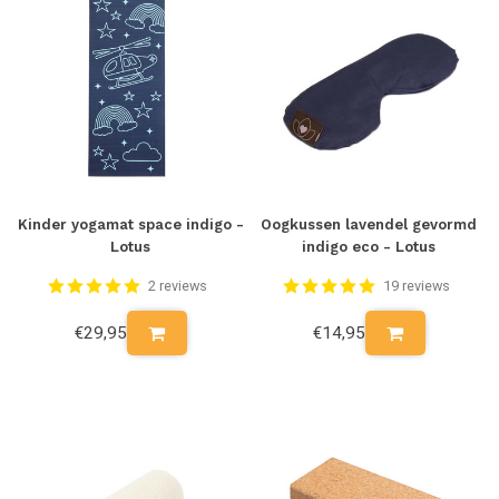
Kinder yogamat space indigo -
Oogkussen lavendel gevormd
Lotus
indigo eco - Lotus
2 reviews
19 reviews
€29,95
€14,95