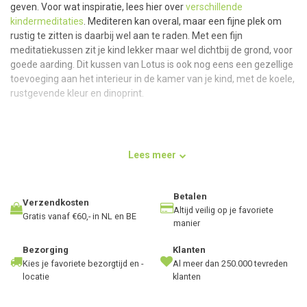
geven. Voor wat inspiratie, lees hier over
verschillende
kindermeditaties
. Mediteren kan overal, maar een fijne plek om
rustig te zitten is daarbij wel aan te raden. Met een fijn
meditatiekussen zit je kind lekker maar wel dichtbij de grond, voor
goede aarding. Dit kussen van Lotus is ook nog eens een gezellige
toevoeging aan het interieur in de kamer van je kind, met de koele,
rustgevende kleur en dinoprint.
Gebruik
Lees meer
Dit kinder meditatiekussen kan op verschillende manieren in
gebruik worden genomen. Om te beginnen is het een fijn en
comfortabel zitje voor je kind, waar en wanneer dan ook. De
Betalen
Verzendkosten
verhoging van het zitvlak zorgt voor ontspanning in de benen en
Altijd veilig op je favoriete
Gratis vanaf €60,- in NL en BE
manier
een opening van de heupen, waar onder andere veel emoties
worden opgeslagen. Met het handige hengsel en handzame
Bezorging
Klanten
formaat, neem je het kussen gemakkelijk overal mee naartoe.
Kies je favoriete bezorgtijd en -
Al meer dan 250.000 tevreden
Wanneer je kindje beweeglijker is, kan het ook lekker over het
locatie
klanten
kussen heen hangen en kruipen; houd het ontspannen en speels.
Dit fijne zitje biedt dus ook een comfortabele plek om te