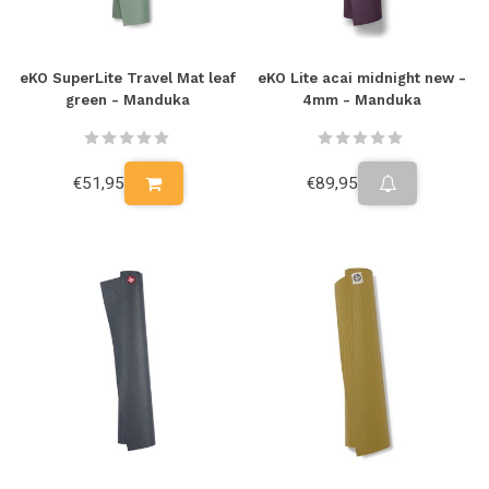
eKO SuperLite Travel Mat leaf
eKO Lite acai midnight new -
green - Manduka
4mm - Manduka
€51,95
€89,95