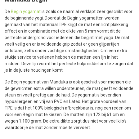
De
Begin yogamat
is zoals de naam al verklapt zeer geschikt voor
de beginnende yogi. Doordat de Begin yogamatten worden
gemaakt van het materiaal TPE krijgt de mat een licht plakkerig
effect en in combinatie met de dikte van 5 mm vormt dit de
perfecte ondergrond voor iedereen die begint met yoga. De mat
voelt veilig en er is voldoende grip zodat er geen glijpartijen
ontstaan, zelfs onder vochtige omstandigheden. Om een extra
stukje service te verlenen hebben de matten een lijn in het
midden. Deze lijn vormt het perfecte hulpmiddel om te zorgen dat
je in de juiste houdingen komt.
De Begin yogamat van Manduka is ook geschikt voor mensen die
de gewrichten extra willen ondersteunen, de mat geeft voldoende
steun en voelt prettig aan de huid. De yogamat is bovendien
hypoallergeen en vrij van PVC en Latex. Het grote voordeel van
TPE is dat het 100% biologisch afbreekbaar is, nog een reden om
voor een Begin mat te kiezen. De matten zijn 172 bij 61 cm en
wegen 1.100 gram. De extra dikte zorgt dus niet voor veel kilo's
waardoor je de mat zonder moeite vervoert.