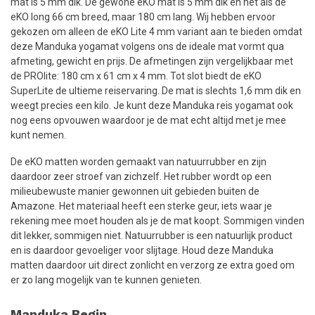
mat is 5 mm dik. De gewone eKO mat is 5 mm dik en net als de
eKO long 66 cm breed, maar 180 cm lang. Wij hebben ervoor
gekozen om alleen de eKO Lite 4 mm variant aan te bieden omdat
deze Manduka yogamat volgens ons de ideale mat vormt qua
afmeting, gewicht en prijs. De afmetingen zijn vergelijkbaar met
de PROlite: 180 cm x 61 cm x 4 mm. Tot slot biedt de eKO
SuperLite de ultieme reiservaring. De mat is slechts 1,6 mm dik en
weegt precies een kilo. Je kunt deze Manduka reis yogamat ook
nog eens opvouwen waardoor je de mat echt altijd met je mee
kunt nemen.
De eKO matten worden gemaakt van natuurrubber en zijn
daardoor zeer stroef van zichzelf. Het rubber wordt op een
milieubewuste manier gewonnen uit gebieden buiten de
Amazone. Het materiaal heeft een sterke geur, iets waar je
rekening mee moet houden als je de mat koopt. Sommigen vinden
dit lekker, sommigen niet. Natuurrubber is een natuurlijk product
en is daardoor gevoeliger voor slijtage. Houd deze Manduka
matten daardoor uit direct zonlicht en verzorg ze extra goed om
er zo lang mogelijk van te kunnen genieten.
Manduka Begin