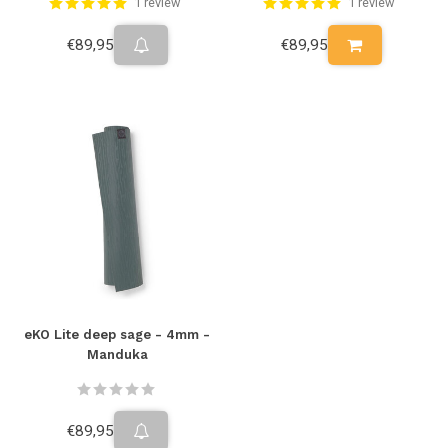
1 review
1 review
€89,95
€89,95
eKO Lite deep sage - 4mm -
Manduka
€89,95