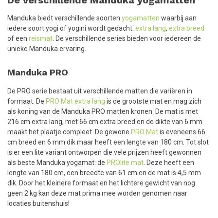
De verschillende Manduka yogamatten
Manduka biedt verschillende soorten
yogamatten
waarbij aan
iedere soort yogi of yogini wordt gedacht:
extra lang
,
extra breed
of een
reismat
. De verschillende series bieden voor iedereen de
unieke Manduka ervaring.
Manduka PRO
De PRO serie bestaat uit verschillende matten die variëren in
formaat. De
PRO Mat extra lang
is de grootste mat en mag zich
als koning van de Manduka PRO matten kronen. De mat is met
216 cm extra lang, met 66 cm extra breed en de dikte van 6 mm
maakt het plaatje compleet. De gewone
PRO Mat
is eveneens 66
cm breed en 6 mm dik maar heeft een lengte van 180 cm. Tot slot
is er een lite variant ontworpen die vele prijzen heeft gewonnen
als beste Manduka yogamat: de
PROlite mat
. Deze heeft een
lengte van 180 cm, een breedte van 61 cm en de mat is 4,5 mm
dik. Door het kleinere formaat en het lichtere gewicht van nog
geen 2 kg kan deze mat prima mee worden genomen naar
locaties buitenshuis!