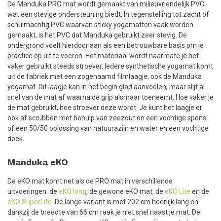
De Manduka PRO mat wordt gemaakt van milieuvriendelijk PVC
wat een stevige ondersteuning biedt. In tegenstelling tot zacht of
schuimachtig PVC waarvan sticky yogamatten vaak worden
gemaakt, is het PVC dat Manduka gebruikt zeer stevig. De
ondergrond voelt hierdoor aan als een betrouwbare basis om je
practice op uit te voeren. Het materiaal wordt naarmate je het
vaker gebruikt steeds stroever. Iedere synthetische yogamat komt
uit de fabriek met een zogenaamd filmlaagje, ook de Manduka
yogamat. Dit laagje kan in het begin glad aanvoelen, maar slijt al
snel van de mat af waarna de grip alsmaar toeneemt. Hoe vaker je
de mat gebruikt, hoe stroever deze wordt. Je kunt het laagje er
ook af scrubben met behulp van zeezout en een vochtige spons
of een 50/50 oplossing van natuurazijn en water en een vochtige
doek.
Manduka eKO
De eKO mat komt net als de PRO mat in verschillende
uitvoeringen: de
eKO long
, de gewone eKO mat, de
eKO Lite
en de
eKO SuperLite
. De lange variant is met 202 cm heerlijk lang en
dankzij de breedte van 66 cm raak je niet snel naast je mat. De