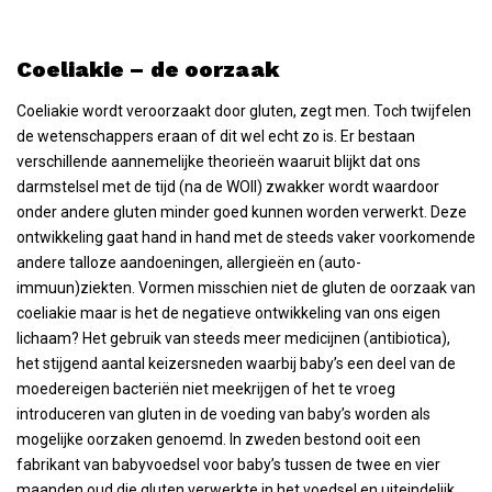
Coeliakie – de oorzaak
Coeliakie wordt veroorzaakt door gluten, zegt men. Toch twijfelen
de wetenschappers eraan of dit wel echt zo is. Er bestaan
verschillende aannemelijke theorieën waaruit blijkt dat ons
darmstelsel met de tijd (na de WOII) zwakker wordt waardoor
onder andere gluten minder goed kunnen worden verwerkt. Deze
ontwikkeling gaat hand in hand met de steeds vaker voorkomende
andere talloze aandoeningen, allergieën en (auto-
immuun)ziekten. Vormen misschien niet de gluten de oorzaak van
coeliakie maar is het de negatieve ontwikkeling van ons eigen
lichaam? Het gebruik van steeds meer medicijnen (antibiotica),
het stijgend aantal keizersneden waarbij baby’s een deel van de
moedereigen bacteriën niet meekrijgen of het te vroeg
introduceren van gluten in de voeding van baby’s worden als
mogelijke oorzaken genoemd. In zweden bestond ooit een
fabrikant van babyvoedsel voor baby’s tussen de twee en vier
maanden oud die gluten verwerkte in het voedsel en uiteindelijk