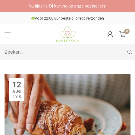
Nu tijdelijk €4 korting op onze bestsellers!
Veilig betalen
0
12
AUG
2015