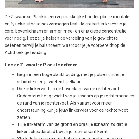
De Zijwaartse Plank is een vrij makkelijke houding die je mentale
en fysieke uithoudingsvermogen test. Je creëert er kracht in je
core, bovenlichaam en armen mee- en er is diepe concentratie
voor nodig. Het zal je helpen de verdeling van je gewicht te
oefenen terwijl je balanceert, waardoor je je voorbereidt op de
Achthoekige houding.
Hoe de Zijwaartse Plank te oefenen
Begin in een hoge plankhouding, met je polsen onder je
schouders en je voeten bij elkaar.
Doe je linkervoet op de bovenkant van je rechtervoet.
Ondersteun het gewicht van je lichaam op je rechterhand en
de rand van je rechtervoet. Als variant voor meer
ondersteuning kun je jouw linkervoet voor de rechtervoet
zetten.
Til je linkerarm van de grond en draai je lichaam zo dat je
linker schouderblad boven je rechterkant komt.
Strek de linkerarm naar het plafond terwijl je jouw kern