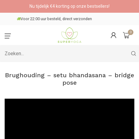
Nu tijdelijk €4 korting op onze bestsellers!
Veilig betalen
0
Brughouding – setu bhandasana – bridge
pose