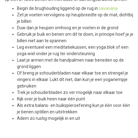
Begin de brughouding liggend op de rug in
savasana
Zet je voeten vervolgens op heupbreedte op de mat, dichtbij
je billen
Duw dan je heupen omhoog en je voeten in de grond
Gebruik je buik en benen om dit te doen, in principe hoef je je
billen niet aan te spannen
Leg eventueel een meditatiekussen, een yoga blok of een
yoga wiel onder je rug ter ondersteuning
Laat je armen met de handpalmen naar beneden op de
grond liggen
Of breng je schouderbladen naar elkaar toe en strengel je
vingers in elkaar. Lukt dit niet, dan kun je een yogariempje
gebruiken
Trek je schouderbladen zo ver mogelijk naar elkaar toe
Kijk over je buik heen naar één punt
Als extra balans- en buikspieroefening kun je één voor één
je benen optillen en uitstrekken
Adem zo rustig mogelijk in en uit