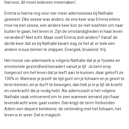
hiervoor, dit moet iedereen meemaken.’.
Emma is hierna nog voor vier meer ademsessies bij Nathalie
geweest. Elke sessie was anders, de ene keer was Emma intens
moe na een sessie, een andere keer kon ze niet wachten om naar
buiten te gaan, het leven in. Zijn de omstandigheden in haar leven
veranderd? Niet echt. Maar voelt Emma zich anders? Vanaf de
derde keer dat ze bij Nathalie kwam zag ze het al: er leek een
andere vrouw binnen te stappen. Energiek, bruisend. Vrij.
Het mooie van ademwerk is volgens Nathalie dat je je fysieke en
emotionele gezondheid benadert vanuit je lijf. Je bent erop
toegerust om het leven dat je leeft aan te kunnen, daar gelooft ze
100% in. Wanneer je jezelf de tijd gunt om je lichaam en je geest te
leren kennen, en je durft te bewegen, dan heb je in je lijf de kracht
en veerkracht die je nodig hebt. Als ademcoach is het volgens
Nathalie vaak ontroerend om te zien wanneer iemand zijn/haar
levenskracht weer gaat voelen. Dan krijgt de term Verbonden
Adem een diepere betekenis: de verbinding met het lichaam, het
leven is er weer. Dat is magisch.