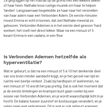
Ze ging liggen op het matras op de grond met een lekkere deken
of haar heen. Nathalie koos rustige muziek om haar te helpen
‘landen’. Langzaamaan begeleidde ze haar naar het versnellen
van haar adem naar een Verbonden Adem. De eerste minuten
moest Emma er echt in komen, dat ziet Nathalie meestal zo
gebeuren. Verbonden Ademen is in het eerste deel gewoon ‘hard
werken’, het voelt niet direct lekker. Maar na een minuut of 5
kwam Emma in een cadans, in een flow.
Is Verbonden Ademen hetzelfde als
hyperventilatie?
Wat er gebeurt, is dat na een minuut of 5 à 10 het denkende deel
van ons brein minder aandacht krijgt, en je het gevoel van tijd en
ruimte een beetje verliest. Zoals bij hardlopen of wielrennen, na
een minuut of 10 wordt het pas prettig. Dat is ook het moment dat
je de eerste tintelingen en krampen kunt gaan voelen bij een
sessie van Verbonden Ademen, en je wordt waarschijnlijk licht in je
hoofd. De balans tussen zuurstof en koolzuurgas verandert, en je
vaten gaan wat verkrampen. Dit is wat er ook gebeurt wanneer