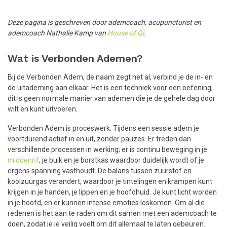
Deze pagina is geschreven door ademcoach, acupuncturist en
ademcoach Nathalie Kamp van
House of Qi
.
Wat is Verbonden Ademen?
Bij de Verbonden Adem, de naam zegt het al, verbind je de in- en
de uitademing aan elkaar. Het is een techniek voor een oefening,
dit is geen normale manier van ademen die je de gehele dag door
wilt en kunt uitvoeren.
Verbonden Adem is proceswerk. Tijdens een sessie adem je
voortdurend actief in en uit, zonder pauzes. Er treden dan
verschillende processen in werking; er is continu beweging in je
middenrif
, je buik en je borstkas waardoor duidelijk wordt of je
ergens spanning vasthoudt. De balans tussen zuurstof en
koolzuurgas verandert, waardoor je tintelingen en krampen kunt
krijgen in je handen, je lippen en je hoofdhuid. Je kunt licht worden
in je hoofd, en er kunnen intense emoties loskomen. Om al die
redenen is het aan te raden om dit samen met een ademcoach te
doen, zodat je je veilig voelt om dit allemaal te laten gebeuren.