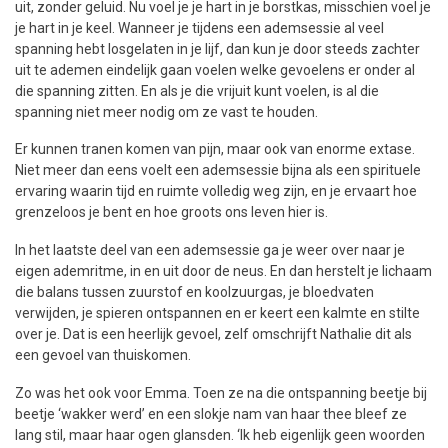
uit, zonder geluid. Nu voel je je hart in je borstkas, misschien voel je
je hart in je keel. Wanneer je tijdens een ademsessie al veel
spanning hebt losgelaten in je lijf, dan kun je door steeds zachter
uit te ademen eindelijk gaan voelen welke gevoelens er onder al
die spanning zitten. En als je die vrijuit kunt voelen, is al die
spanning niet meer nodig om ze vast te houden.
Er kunnen tranen komen van pijn, maar ook van enorme extase.
Niet meer dan eens voelt een ademsessie bijna als een spirituele
ervaring waarin tijd en ruimte volledig weg zijn, en je ervaart hoe
grenzeloos je bent en hoe groots ons leven hier is.
In het laatste deel van een ademsessie ga je weer over naar je
eigen ademritme, in en uit door de neus. En dan herstelt je lichaam
die balans tussen zuurstof en koolzuurgas, je bloedvaten
verwijden, je spieren ontspannen en er keert een kalmte en stilte
over je. Dat is een heerlijk gevoel, zelf omschrijft Nathalie dit als
een gevoel van thuiskomen.
Zo was het ook voor Emma. Toen ze na die ontspanning beetje bij
beetje ‘wakker werd’ en een slokje nam van haar thee bleef ze
lang stil, maar haar ogen glansden. ‘Ik heb eigenlijk geen woorden