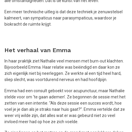
alle omstandigheden. Dat is de kunst van het leven.
Een meer technische uitleg is dat deze techniek je zenuwstelsel
kalmeert, van sympaticus naar parasympaticus, waardoor je
biokracht de ruimte krijgt.
Het verhaal van Emma
In haar praktijk ziet Nathalie veel mensen met burn-out klachten.
Bijvoorbeeld Emma. Haar relatie was beëindigd en daar kon ze
zich eigenlijk niet bij neerleggen. Ze werkte al een tijd heel hard,
sliep slecht, was voortdurend nerveus en had hoofdpijn.
Emma had een consult geboekt voor acupunctuur, maar Nathalie
stelde voor om ‘te gaan ademen’. Ze begonnen de sessie met het
zetten van een intentie. “Als deze sessie een succes wordt, hoe
voel je je dan als je straks naar huis gaat?”. Emma vertelde dat ze
weer vrij wilde zijn, dat alles wat er was gebeurd niet zo veel
invloed meer had op hoe ze zich voelde.