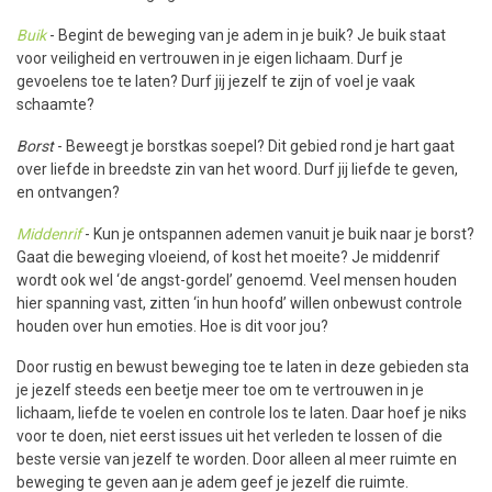
Buik
- Begint de beweging van je adem in je buik? Je buik staat
voor veiligheid en vertrouwen in je eigen lichaam. Durf je
gevoelens toe te laten? Durf jij jezelf te zijn of voel je vaak
schaamte?
Borst
- Beweegt je borstkas soepel? Dit gebied rond je hart gaat
over liefde in breedste zin van het woord. Durf jij liefde te geven,
en ontvangen?
Middenrif
- Kun je ontspannen ademen vanuit je buik naar je borst?
Gaat die beweging vloeiend, of kost het moeite? Je middenrif
wordt ook wel ‘de angst-gordel’ genoemd. Veel mensen houden
hier spanning vast, zitten ‘in hun hoofd’ willen onbewust controle
houden over hun emoties. Hoe is dit voor jou?
Door rustig en bewust beweging toe te laten in deze gebieden sta
je jezelf steeds een beetje meer toe om te vertrouwen in je
lichaam, liefde te voelen en controle los te laten. Daar hoef je niks
voor te doen, niet eerst issues uit het verleden te lossen of die
beste versie van jezelf te worden. Door alleen al meer ruimte en
beweging te geven aan je adem geef je jezelf die ruimte.