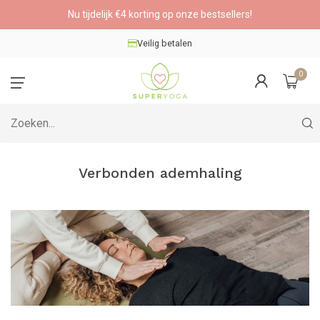
Nu tijdelijk €4 korting op onze bestsellers!
Veilig betalen
0
Verbonden ademhaling