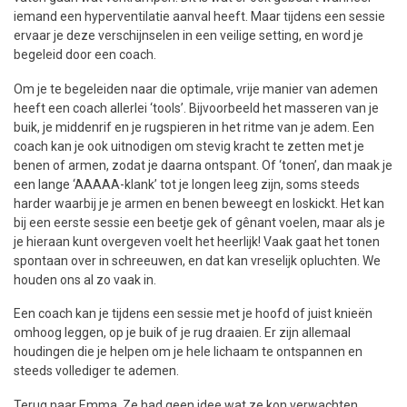
iemand een hyperventilatie aanval heeft. Maar tijdens een sessie
ervaar je deze verschijnselen in een veilige setting, en word je
begeleid door een coach.
Om je te begeleiden naar die optimale, vrije manier van ademen
heeft een coach allerlei ‘tools’. Bijvoorbeeld het masseren van je
buik, je middenrif en je rugspieren in het ritme van je adem. Een
coach kan je ook uitnodigen om stevig kracht te zetten met je
benen of armen, zodat je daarna ontspant. Of ‘tonen’, dan maak je
een lange ‘AAAAA-klank’ tot je longen leeg zijn, soms steeds
harder waarbij je je armen en benen beweegt en loskickt. Het kan
bij een eerste sessie een beetje gek of gênant voelen, maar als je
je hieraan kunt overgeven voelt het heerlijk! Vaak gaat het tonen
spontaan over in schreeuwen, en dat kan vreselijk opluchten. We
houden ons al zo vaak in.
Een coach kan je tijdens een sessie met je hoofd of juist knieën
omhoog leggen, op je buik of je rug draaien. Er zijn allemaal
houdingen die je helpen om je hele lichaam te ontspannen en
steeds vollediger te ademen.
Terug naar Emma. Ze had geen idee wat ze kon verwachten,