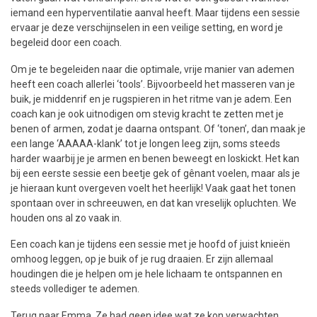
iemand een hyperventilatie aanval heeft. Maar tijdens een sessie
ervaar je deze verschijnselen in een veilige setting, en word je
begeleid door een coach.
Om je te begeleiden naar die optimale, vrije manier van ademen
heeft een coach allerlei ‘tools’. Bijvoorbeeld het masseren van je
buik, je middenrif en je rugspieren in het ritme van je adem. Een
coach kan je ook uitnodigen om stevig kracht te zetten met je
benen of armen, zodat je daarna ontspant. Of ‘tonen’, dan maak je
een lange ‘AAAAA-klank’ tot je longen leeg zijn, soms steeds
harder waarbij je je armen en benen beweegt en loskickt. Het kan
bij een eerste sessie een beetje gek of gênant voelen, maar als je
je hieraan kunt overgeven voelt het heerlijk! Vaak gaat het tonen
spontaan over in schreeuwen, en dat kan vreselijk opluchten. We
houden ons al zo vaak in.
Een coach kan je tijdens een sessie met je hoofd of juist knieën
omhoog leggen, op je buik of je rug draaien. Er zijn allemaal
houdingen die je helpen om je hele lichaam te ontspannen en
steeds vollediger te ademen.
Terug naar Emma. Ze had geen idee wat ze kon verwachten,