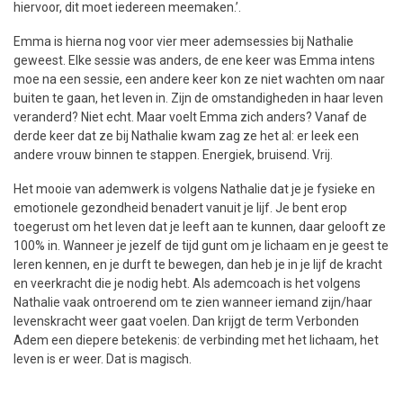
hiervoor, dit moet iedereen meemaken.’.
Emma is hierna nog voor vier meer ademsessies bij Nathalie
geweest. Elke sessie was anders, de ene keer was Emma intens
moe na een sessie, een andere keer kon ze niet wachten om naar
buiten te gaan, het leven in. Zijn de omstandigheden in haar leven
veranderd? Niet echt. Maar voelt Emma zich anders? Vanaf de
derde keer dat ze bij Nathalie kwam zag ze het al: er leek een
andere vrouw binnen te stappen. Energiek, bruisend. Vrij.
Het mooie van ademwerk is volgens Nathalie dat je je fysieke en
emotionele gezondheid benadert vanuit je lijf. Je bent erop
toegerust om het leven dat je leeft aan te kunnen, daar gelooft ze
100% in. Wanneer je jezelf de tijd gunt om je lichaam en je geest te
leren kennen, en je durft te bewegen, dan heb je in je lijf de kracht
en veerkracht die je nodig hebt. Als ademcoach is het volgens
Nathalie vaak ontroerend om te zien wanneer iemand zijn/haar
levenskracht weer gaat voelen. Dan krijgt de term Verbonden
Adem een diepere betekenis: de verbinding met het lichaam, het
leven is er weer. Dat is magisch.