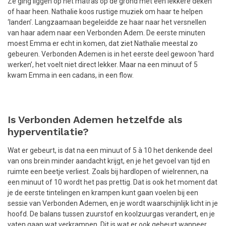
Ze ging liggen op het matras op de grond met een lekkere deken
of haar heen. Nathalie koos rustige muziek om haar te helpen
‘landen’. Langzaamaan begeleidde ze haar naar het versnellen
van haar adem naar een Verbonden Adem. De eerste minuten
moest Emma er echt in komen, dat ziet Nathalie meestal zo
gebeuren. Verbonden Ademen is in het eerste deel gewoon ‘hard
werken’, het voelt niet direct lekker. Maar na een minuut of 5
kwam Emma in een cadans, in een flow.
Is Verbonden Ademen hetzelfde als
hyperventilatie?
Wat er gebeurt, is dat na een minuut of 5 à 10 het denkende deel
van ons brein minder aandacht krijgt, en je het gevoel van tijd en
ruimte een beetje verliest. Zoals bij hardlopen of wielrennen, na
een minuut of 10 wordt het pas prettig. Dat is ook het moment dat
je de eerste tintelingen en krampen kunt gaan voelen bij een
sessie van Verbonden Ademen, en je wordt waarschijnlijk licht in je
hoofd. De balans tussen zuurstof en koolzuurgas verandert, en je
vaten gaan wat verkrampen. Dit is wat er ook gebeurt wanneer