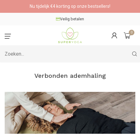
Nu tijdelijk €4 korting op onze bestsellers!
Veilig betalen
0
Verbonden ademhaling