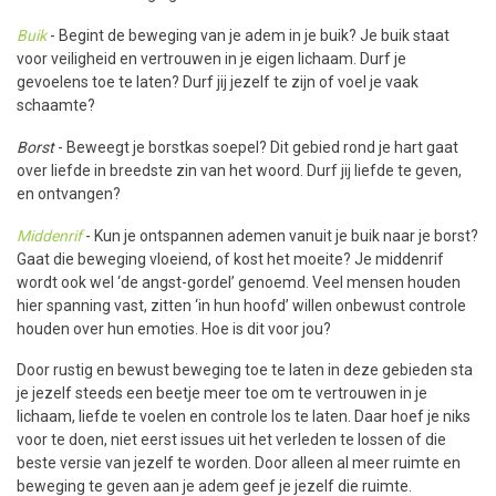
Buik
- Begint de beweging van je adem in je buik? Je buik staat
voor veiligheid en vertrouwen in je eigen lichaam. Durf je
gevoelens toe te laten? Durf jij jezelf te zijn of voel je vaak
schaamte?
Borst
- Beweegt je borstkas soepel? Dit gebied rond je hart gaat
over liefde in breedste zin van het woord. Durf jij liefde te geven,
en ontvangen?
Middenrif
- Kun je ontspannen ademen vanuit je buik naar je borst?
Gaat die beweging vloeiend, of kost het moeite? Je middenrif
wordt ook wel ‘de angst-gordel’ genoemd. Veel mensen houden
hier spanning vast, zitten ‘in hun hoofd’ willen onbewust controle
houden over hun emoties. Hoe is dit voor jou?
Door rustig en bewust beweging toe te laten in deze gebieden sta
je jezelf steeds een beetje meer toe om te vertrouwen in je
lichaam, liefde te voelen en controle los te laten. Daar hoef je niks
voor te doen, niet eerst issues uit het verleden te lossen of die
beste versie van jezelf te worden. Door alleen al meer ruimte en
beweging te geven aan je adem geef je jezelf die ruimte.