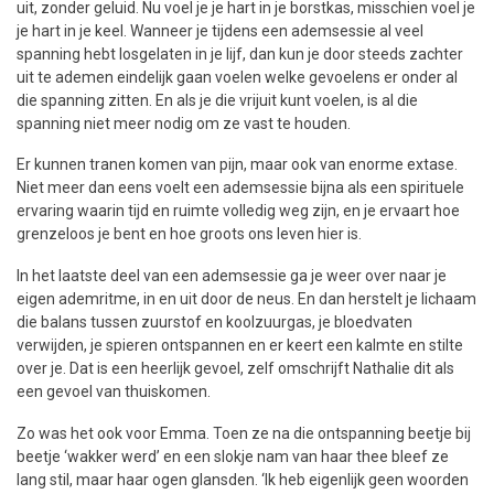
uit, zonder geluid. Nu voel je je hart in je borstkas, misschien voel je
je hart in je keel. Wanneer je tijdens een ademsessie al veel
spanning hebt losgelaten in je lijf, dan kun je door steeds zachter
uit te ademen eindelijk gaan voelen welke gevoelens er onder al
die spanning zitten. En als je die vrijuit kunt voelen, is al die
spanning niet meer nodig om ze vast te houden.
Er kunnen tranen komen van pijn, maar ook van enorme extase.
Niet meer dan eens voelt een ademsessie bijna als een spirituele
ervaring waarin tijd en ruimte volledig weg zijn, en je ervaart hoe
grenzeloos je bent en hoe groots ons leven hier is.
In het laatste deel van een ademsessie ga je weer over naar je
eigen ademritme, in en uit door de neus. En dan herstelt je lichaam
die balans tussen zuurstof en koolzuurgas, je bloedvaten
verwijden, je spieren ontspannen en er keert een kalmte en stilte
over je. Dat is een heerlijk gevoel, zelf omschrijft Nathalie dit als
een gevoel van thuiskomen.
Zo was het ook voor Emma. Toen ze na die ontspanning beetje bij
beetje ‘wakker werd’ en een slokje nam van haar thee bleef ze
lang stil, maar haar ogen glansden. ‘Ik heb eigenlijk geen woorden