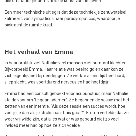
alle omstandigheden. Dat is de kunst van het leven.
Een meer technische uitleg is dat deze techniek je zenuwstelsel
kalmeert, van sympaticus naar parasympaticus, waardoor je
biokracht de ruimte krijgt.
Het verhaal van Emma
In haar praktijk ziet Nathalie veel mensen met burn-out klachten.
Bijvoorbeeld Emma. Haar relatie was beëindigd en daar kon ze
zich eigenlijk niet bij neerleggen. Ze werkte al een tijd heel hard,
sliep slecht, was voortdurend nerveus en had hoofdpijn.
Emma had een consult geboekt voor acupunctuur, maar Nathalie
stelde voor om ‘te gaan ademen’. Ze begonnen de sessie met het
zetten van een intentie. “Als deze sessie een succes wordt, hoe
voel je je dan als je straks naar huis gaat?”. Emma vertelde dat ze
weer vrij wilde zijn, dat alles wat er was gebeurd niet zo veel
invloed meer had op hoe ze zich voelde.