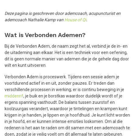
Deze pagina is geschreven door ademcoach, acupuncturist en
ademcoach Nathalie Kamp van
House of Qi
.
Wat is Verbonden Ademen?
Bij de Verbonden Adem, de naam zegt het al, verbind je de in- en
de uitademing aan elkaar. Het is een techniek voor een oefening,
dit is geen normale manier van ademen die je de gehele dag door
wilt en kunt uitvoeren.
Verbonden Adem is proceswerk. Tijdens een sessie adem je
voortdurend actief in en uit, zonder pauzes. Er treden dan
verschillende processen in werking; er is continu beweging in je
middenrif
, je buik en je borstkas waardoor duidelijk wordt of je
ergens spanning vasthoudt. De balans tussen zuurstof en
koolzuurgas verandert, waardoor je tintelingen en krampen kunt
krijgen in je handen, je lippen en je hoofdhuid. Je kunt licht worden
in je hoofd, en er kunnen intense emoties loskomen. Om al die
redenen is het aan te raden om dit samen met een ademcoach te
doen, zodat je je veilig voelt om dit allemaal te laten gebeuren.