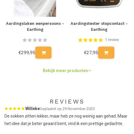
Sinds de komst van de rubberen schoenzool in de jaren zestig en
de moderne manier van leven, zijn we bijna volledig geïsoleerd
geraakt van de aarde waardoor we zeer weinig in contact staan
Aardingslaken eenpersoons -
Aardingstester stopcontact -
met de aarde.
Earthing
Earthing
1 review
De voordelen van earthen
€299,95
€27,95
Je stimuleert niet alleen je immuunsysteem, maar een belangrijk
voordeel is het reguleren van het stresshormoon cortisol dat je
lichaam aanmaakt bij stress. Een stabiel cortisolgehalte zorgt
Bekijk meer producten
ervoor dat je beter slaapt, minder stress ervaart en dat je
makkelijker afvalt.
REVIEWS
Willeke
Geplaatst op 29 November 2023
De sokken zitten lekker, maar heb ze nog weinig aan gehad. Maar
het idee dat je beter geaard bent, vind ik een prettige gedachte.